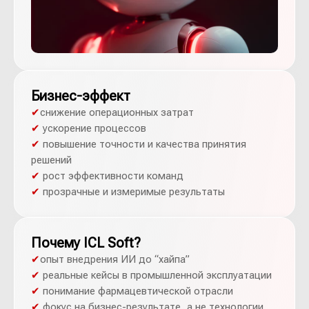
Бизнес-эффект
✔
снижение операционных затрат
✔
ускорение процессов
✔
повышение точности и качества принятия
решений
✔
рост эффективности команд
✔
прозрачные и измеримые результаты
Почему ICL Soft?
✔
опыт внедрения ИИ до “хайпа”
✔
реальные кейсы в промышленной эксплуатации
✔
понимание фармацевтической отрасли
✔
фокус на бизнес-результате, а не технологии