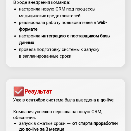
В ходе внедрения команда:
настроила новую CRM под процессы
медицинских представителей
реализовала работу пользователей в
web-
формате
настроила
интеграцию с поставщиком базы
данных
провела подготовку системы к запуску
в запланированные сроки
Результат
Уже в
сентябре
система была выведена в
go-live
.
Компания успешно перешла на новую CRM,
обеспечив:
запуск в сжатые сроки —
от старта проработки
до go-live за 3 месяца