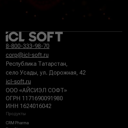
8-800-333-98-70
corp@icl-so
ft
.ru
Республика Татарстан,
село Усады, ул. Дорожная, 42
icl-soft.ru
ООО «АЙСИЭЛ СОФТ»
ОГРН 1171690091980
ИНН 1624016042
Продукты
CRM Pharma